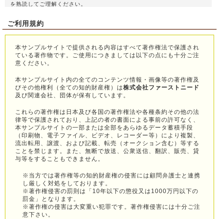
を熟読してご理解ください。
ご利用規約
「個人情報」とは個人に関する情報であり、その情報に含まれる氏名・E
メールアドレスによりその個人を識別できるものをいいます。
本サンプルサイトで提供される内容はすべて著作権法で保護され
個人情報の収集方法は、サンプルサイトをご利用いただく際に、氏名・E
ている著作物です。ご使用につきましては以下の点にも十分ご注
メールアドレスの個人情報を収集させていただきます。これらの情報は、
意ください。
すべて下記の収集目的に従って、適法かつ公正な手段により収集されま
本サンプルサイト内の全てのコンテンツ情報・画像等の著作権及
す。人種、民族、家系、家柄、本籍地、宗教、政治的見解及び労働組合へ
びその他権利（全ての知的財産権）は
株式会社ファーストニード
の加盟に関わる個人情報については、これを収集・利用いたしません。
及び関連会社、団体が保有しています。
弊社が個人情報を収集または利用する目的は、サンプルサイトの閲覧と管
これらの著作権は日本及び各国の著作権法や各種条約その他の法
理画面のログイン管理とお知らせメール配信のためです。お知らせメール
律等で保護されており、上記の者の書面による事前の許可なく、
本サンプルサイトの一部または全部をあらゆるデータ蓄積手段
配信はいつでも停止することができます。
（印刷物、電子ファイル、ビデオ、レコーダー等）により複製、
流出転用、譲渡、および記載、転売（オークション含む）等する
ご登録者様の同意なく個人情報を第三者に開示することはありません。
ことを禁じます。また、無断で放送、公衆送信、翻訳、販売、貸
与等をすることもできません。
以下の場合には個人情報を第三者に開示することがあります。
・法令により情報の開示が求められる場合
※当方では著作権等の知的財産権の侵害には顧問弁護士と連携
し厳しく対処をしております。
・人の生命、身体または財産の保護のために必要があると弊社が判断した
※著作権侵害の罰則は「10年以下の懲役又は1000万円以下の
場合
罰金」となります。
・国の機関もしくは地方公共団体またはその委託を受けた者が法令の定め
※著作権の侵害は大変重い犯罪です。著作権侵害には十分ご注
る事務を遂行すること
意下さい。