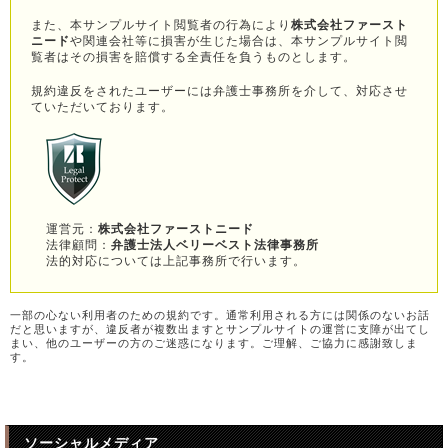
に対して協力することその他公共の利益のために特に必要があると弊社
また、本サンプルサイト閲覧者の行為により
株式会社ファースト
が判断した場合
ニード
や関連会社等に損害が生じた場合は、本サンプルサイト閲
・ご登録者様または弊社の権利の確保のために必要であると弊社が判断し
覧者はその損害を賠償する全責任を負うものとします。
た場合
・業務遂行に必要な限度で個人情報の取扱いを委託する場合
規約違反をされたユーザーには弁護士事務所を介して、対応させ
ていただいております。
弊社では、個人情報の不当なアクセスによる紛失、破壊、改ざん、漏洩な
どのリスクに対して、合理的かつ厳正な安全対策を講じておりますが、以
下の事由など弊社の責に帰すべからざる事由を原因とする個人情報の紛
失、破壊、改ざん、漏洩などに関しては、弊社では責任を負いかねますの
で、ご注意ください。
・誰でもアクセスできる形態でインターネット上に個人情報を開示した場
運営元：
株式会社ファーストニード
法律顧問：
弁護士法人ベリーベスト法律事務所
合
法的対応については上記事務所で行います。
・弊社以外のウェブサイトにおいて個人情報を開示した場合
・お客様の利用した端末から個人情報が漏れた場合またはお客様の管理化
にあるパスワードの使用を
一部の心ない利用者のための規約です。通常利用される方には関係のないお話
原因として個人情報が漏れた場合
だと思いますが、違反者が複数出ますとサンプルサイトの運営に支障が出てし
まい、他のユーザーの方のご迷惑になります。ご理解、ご協力に感謝致しま
・各種フォームにご登録者様が入力されたEメールアドレスが間違ってい
す。
る場合
（各種フォームでは内容をご登録者様に確認していただくために、登録さ
れたEメールアドレスにご入力内容を自動的に配信する仕組みになってい
ます。そのため間違ったEメールアドレスであっても、そのEメールアドレ
ソーシャルメディア